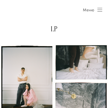
Меню
I.P