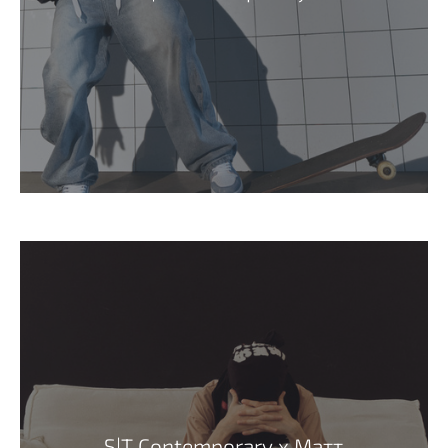
S|T Contemporary х Матт